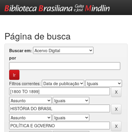
Skip
navigation
Página de busca
Buscar em:
por
Filtros correntes: