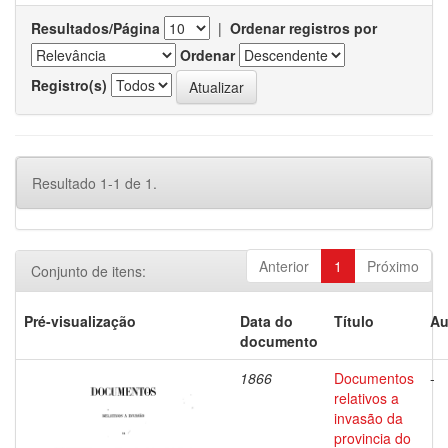
Resultados/Página
|
Ordenar registros por
Ordenar
Registro(s)
Resultado 1-1 de 1.
Anterior
1
Próximo
Conjunto de itens:
Pré-visualização
Data do
Título
Au
documento
1866
Documentos
-
relativos a
invasão da
provincia do