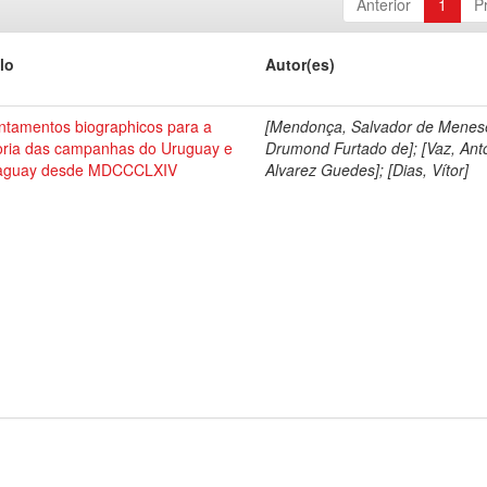
Anterior
1
P
lo
Autor(es)
ntamentos biographicos para a
[Mendonça, Salvador de Menes
toria das campanhas do Uruguay e
Drumond Furtado de]; [Vaz, Ant
aguay desde MDCCCLXIV
Alvarez Guedes]; [Dias, Vítor]