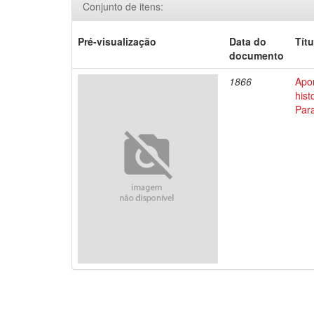
Conjunto de itens:
Pré-visualização
Data do
Títu
documento
1866
Apo
his
Par