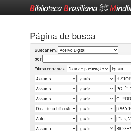
Skip
navigation
Página de busca
Buscar em:
por
Filtros correntes: