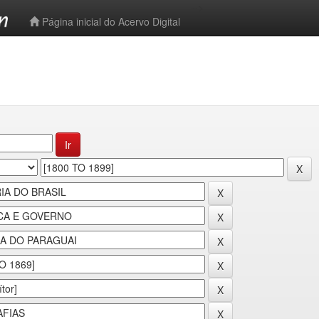
-->
Página inicial do Acervo Digital