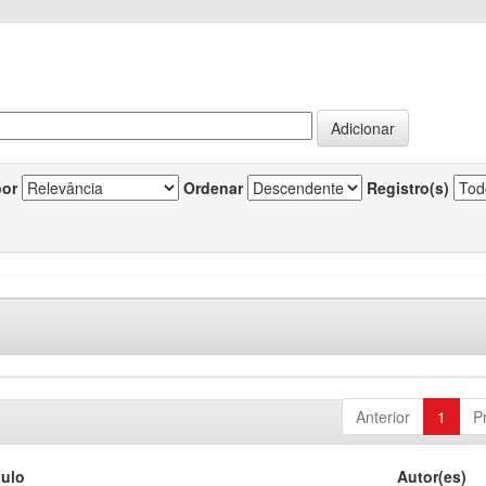
por
Ordenar
Registro(s)
Anterior
1
P
tulo
Autor(es)