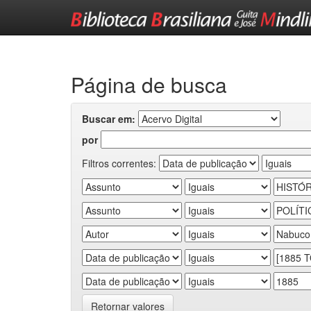
Skip
navigation
Página de busca
Buscar em:
por
Filtros correntes:
Retornar valores