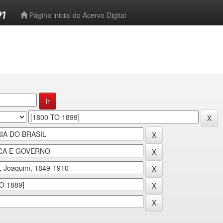
-->
Página inicial do Acervo Digital