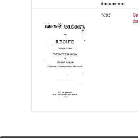
documento
1885
Ca
di