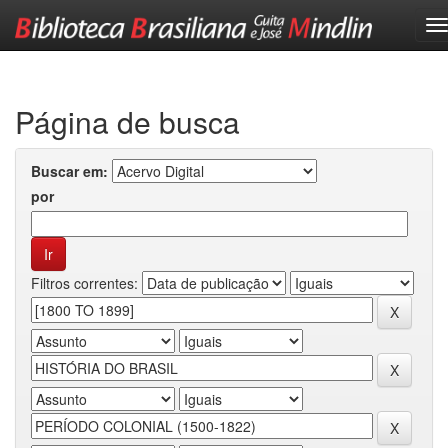
Skip
navigation
Página de busca
Buscar em:
por
Filtros correntes: