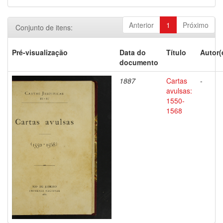
Anterior
1
Próximo
Conjunto de itens:
Pré-visualização
Data do
Título
Autor(
documento
1887
Cartas
-
avulsas:
1550-
1568