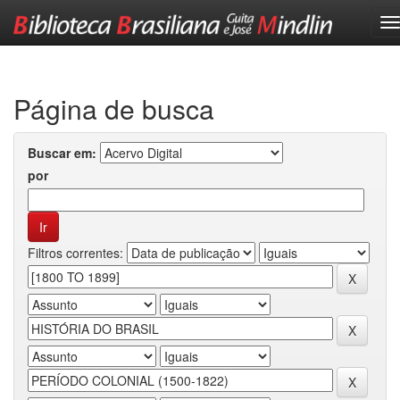
Skip
navigation
Página de busca
Buscar em:
por
Filtros correntes: