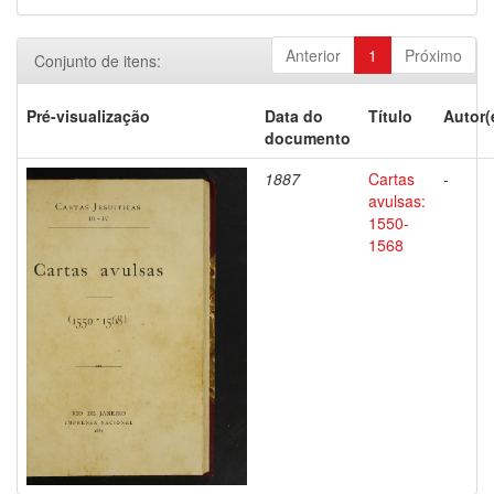
Anterior
1
Próximo
Conjunto de itens:
Pré-visualização
Data do
Título
Autor(
documento
1887
Cartas
-
avulsas:
1550-
1568