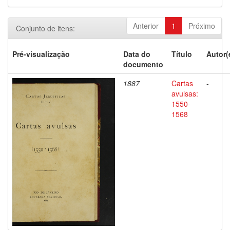
Anterior
1
Próximo
Conjunto de itens:
Pré-visualização
Data do
Título
Autor(
documento
1887
Cartas
-
avulsas:
1550-
1568