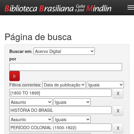
Skip
navigation
Página de busca
Buscar em:
por
Filtros correntes: