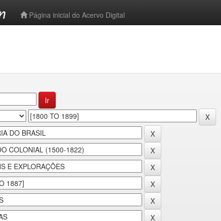
-->
Página inicial do Acervo Digital