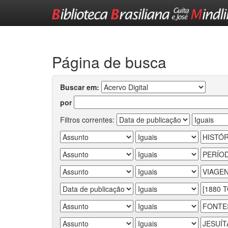
Skip
navigation
Página de busca
Buscar em:
por
Filtros correntes: