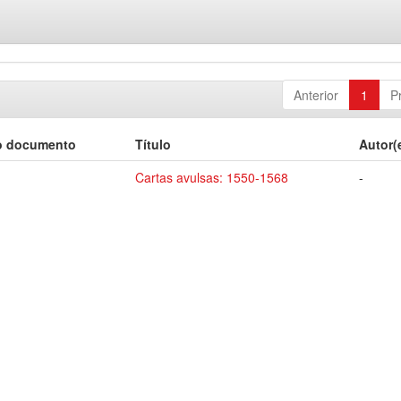
Anterior
1
P
o documento
Título
Autor(
Cartas avulsas: 1550-1568
-