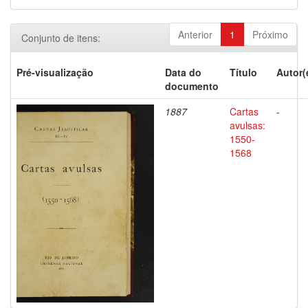
Anterior
1
Próximo
Conjunto de itens:
Pré-visualização
Data do
Título
Autor(
documento
1887
Cartas
-
avulsas:
1550-
1568