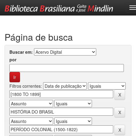
Skip
navigation
Página de busca
Buscar em:
por
Filtros correntes: