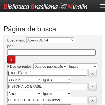
Skip
navigation
Página de busca
Buscar em:
por
Filtros correntes: