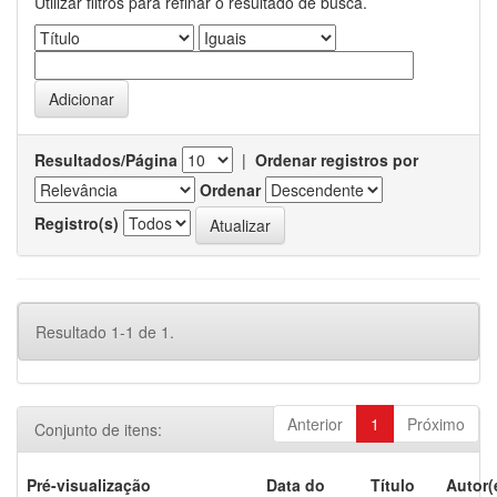
Utilizar filtros para refinar o resultado de busca.
Resultados/Página
|
Ordenar registros por
Ordenar
Registro(s)
Resultado 1-1 de 1.
Anterior
1
Próximo
Conjunto de itens:
Pré-visualização
Data do
Título
Autor(