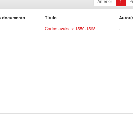
Anterior
1
P
o documento
Título
Autor(
Cartas avulsas: 1550-1568
-