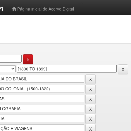
-->
Página inicial do Acervo Digital