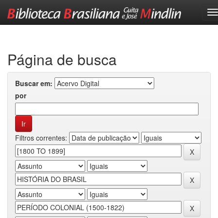
Skip
navigation
Página de busca
Buscar em:
por
Filtros correntes: