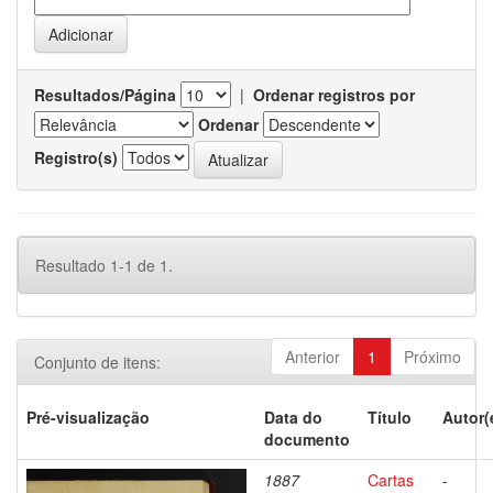
Resultados/Página
|
Ordenar registros por
Ordenar
Registro(s)
Resultado 1-1 de 1.
Anterior
1
Próximo
Conjunto de itens:
Pré-visualização
Data do
Título
Autor(
documento
1887
Cartas
-