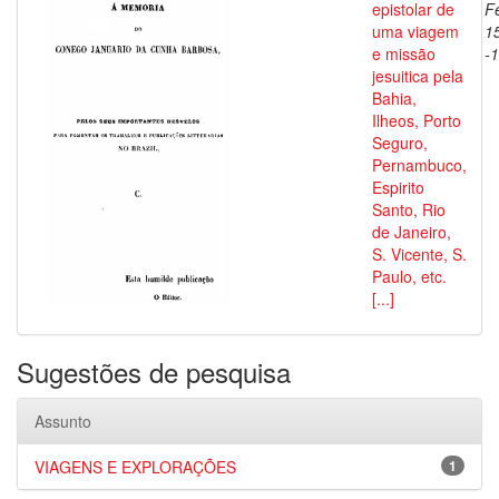
epistolar de
F
uma viagem
1
e missão
-
jesuitica pela
Bahia,
Ilheos, Porto
Seguro,
Pernambuco,
Espirito
Santo, Rio
de Janeiro,
S. Vicente, S.
Paulo, etc.
[...]
Sugestões de pesquisa
Assunto
VIAGENS E EXPLORAÇÕES
1