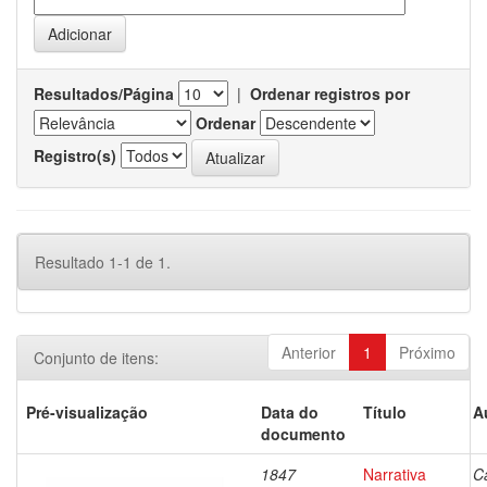
Resultados/Página
|
Ordenar registros por
Ordenar
Registro(s)
Resultado 1-1 de 1.
Anterior
1
Próximo
Conjunto de itens:
Pré-visualização
Data do
Título
A
documento
1847
Narrativa
C