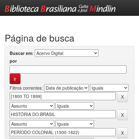
Skip
navigation
Página de busca
Buscar em:
por
Filtros correntes: