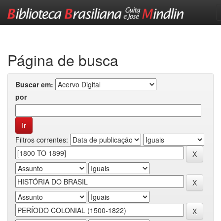
Skip
navigation
Página de busca
Buscar em:
por
Filtros correntes: