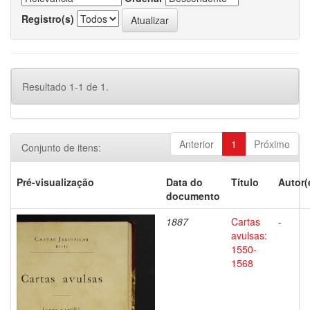
Registro(s)
Resultado 1-1 de 1.
Anterior
1
Próximo
Conjunto de itens:
Pré-visualização
Data do
Título
Autor(
documento
1887
Cartas
-
avulsas:
1550-
1568