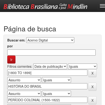
Skip
navigation
Página de busca
Buscar em:
por
Filtros correntes: