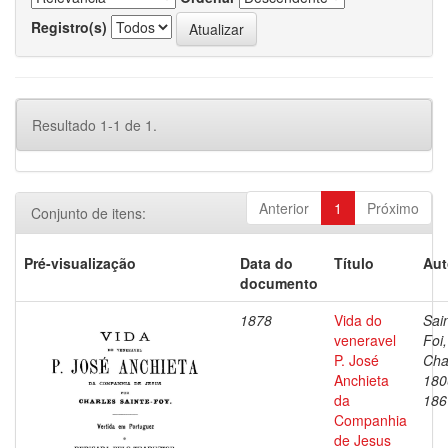
Registro(s)
Resultado 1-1 de 1.
Anterior
1
Próximo
Conjunto de itens:
Pré-visualização
Data do
Título
Aut
documento
1878
Vida do
Sai
veneravel
Foi,
P. José
Cha
Anchieta
180
da
186
Companhia
de Jesus