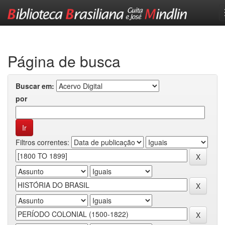
Skip
navigation
Página de busca
Buscar em:
por
Filtros correntes: