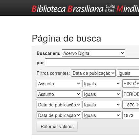
Skip
navigation
Página de busca
Buscar em:
por
Filtros correntes:
Retornar valores