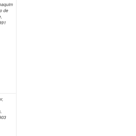
Joaquim
o de
e,
891
r,
,
903