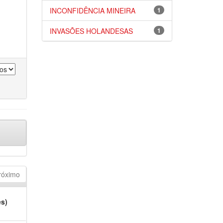
INCONFIDÊNCIA MINEIRA
1
INVASÕES HOLANDESAS
1
róximo
es)