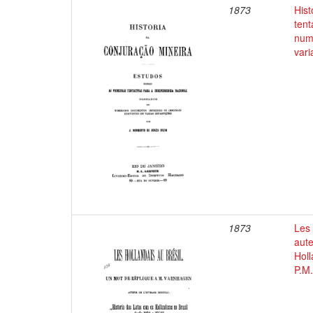
1873
Hist
ten
num
vari
1873
Les 
aute
Holl
P.M