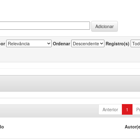
por
Ordenar
Registro(s)
Anterior
1
P
lo
Autor(