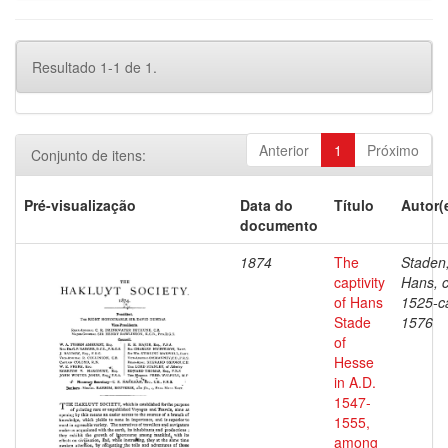
Resultado 1-1 de 1.
Anterior
1
Próximo
Conjunto de itens:
Pré-visualização
Data do
Título
Autor(
documento
1874
The
Staden
captivity
Hans, c
of Hans
1525-c
Stade
1576
of
Hesse
in A.D.
1547-
1555,
among