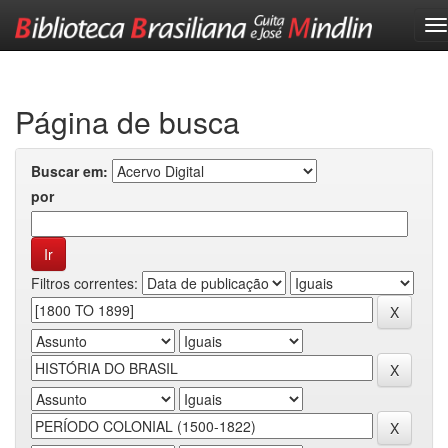
Skip
navigation
Página de busca
Buscar em:
por
Filtros correntes: