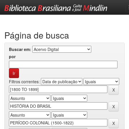
Skip
navigation
Página de busca
Buscar em:
por
Filtros correntes: