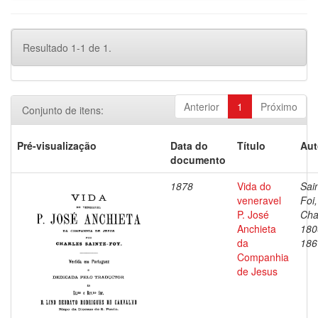
Resultado 1-1 de 1.
Anterior
1
Próximo
Conjunto de itens:
Pré-visualização
Data do
Título
Aut
documento
1878
Vida do
Sai
veneravel
Foi,
P. José
Cha
Anchieta
180
da
186
Companhia
de Jesus