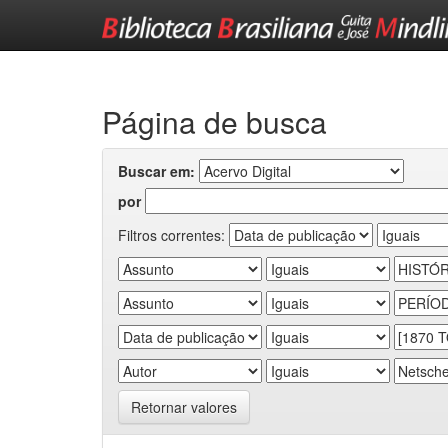
Skip
navigation
Página de busca
Buscar em:
por
Filtros correntes:
Retornar valores