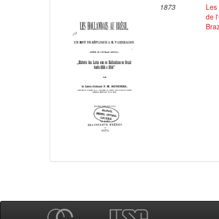
1873
Les 
de l
Braz