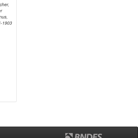
cher,
er
nus,
4-1903