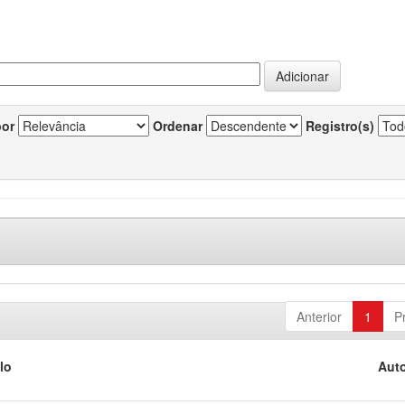
por
Ordenar
Registro(s)
Anterior
1
P
lo
Auto