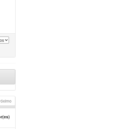
róximo
r(es)