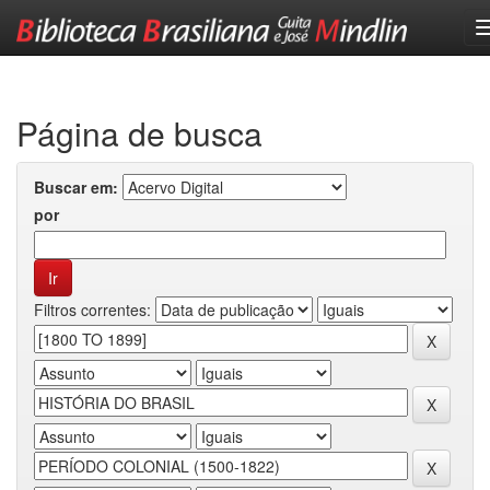
Skip
navigation
Página de busca
Buscar em:
por
Filtros correntes: