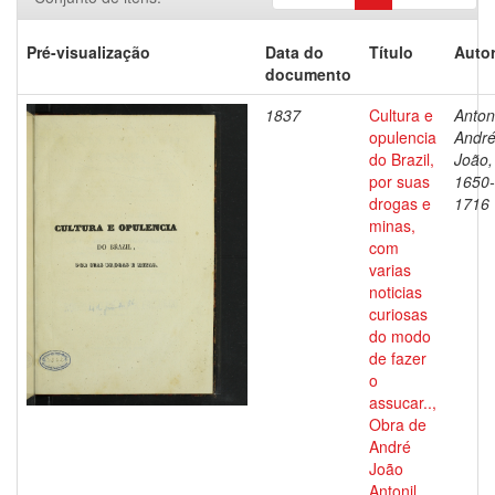
Pré-visualização
Data do
Título
Autor
documento
1837
Cultura e
Antoni
opulencia
Andr
do Brazil,
João,
por suas
1650-
drogas e
1716
minas,
com
varias
noticias
curiosas
do modo
de fazer
o
assucar..,
Obra de
André
João
Antonil