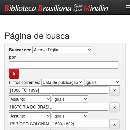
Skip
navigation
Página de busca
Buscar em:
por
Filtros correntes: