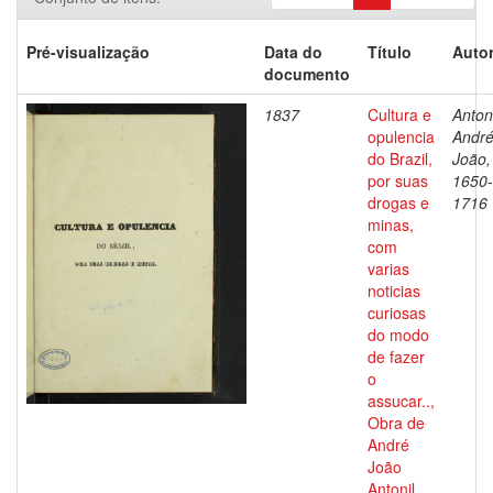
Pré-visualização
Data do
Título
Autor
documento
1837
Cultura e
Antoni
opulencia
Andr
do Brazil,
João,
por suas
1650-
drogas e
1716
minas,
com
varias
noticias
curiosas
do modo
de fazer
o
assucar..,
Obra de
André
João
Antonil