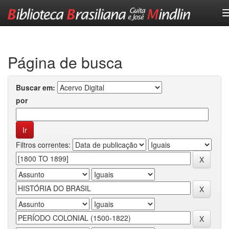
Skip
navigation
Página de busca
Buscar em:
por
Filtros correntes: