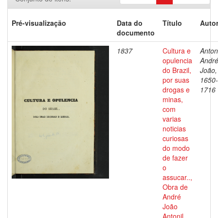
Pré-visualização
Data do
Título
Autor
documento
1837
Cultura e
Antoni
opulencia
Andr
do Brazil,
João,
por suas
1650-
drogas e
1716
minas,
com
varias
noticias
curiosas
do modo
de fazer
o
assucar..,
Obra de
André
João
Antonil