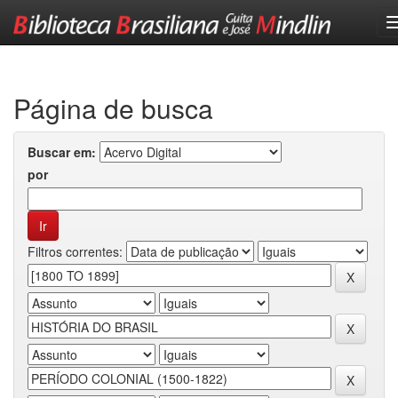
Skip
navigation
Página de busca
Buscar em:
por
Filtros correntes: