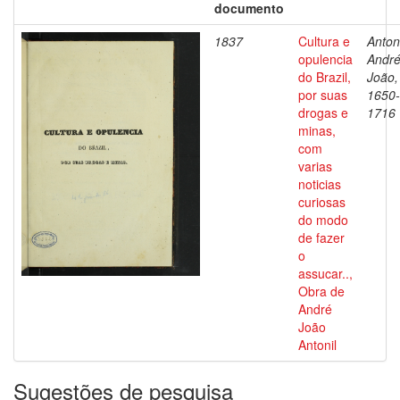
documento
1837
Cultura e
Antoni
opulencia
Andr
do Brazil,
João,
por suas
1650-
drogas e
1716
minas,
com
varias
noticias
curiosas
do modo
de fazer
o
assucar..,
Obra de
André
João
Antonil
Sugestões de pesquisa