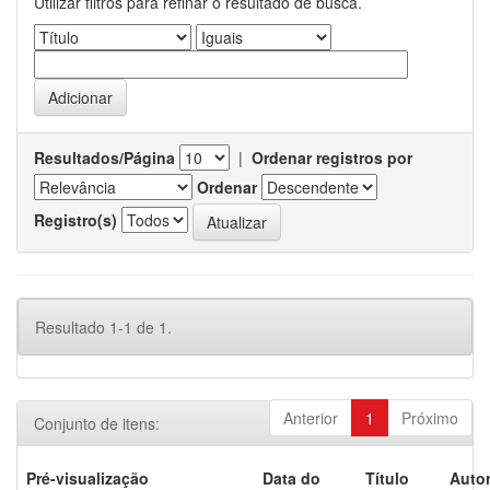
Utilizar filtros para refinar o resultado de busca.
Resultados/Página
|
Ordenar registros por
Ordenar
Registro(s)
Resultado 1-1 de 1.
Anterior
1
Próximo
Conjunto de itens:
Pré-visualização
Data do
Título
Autor