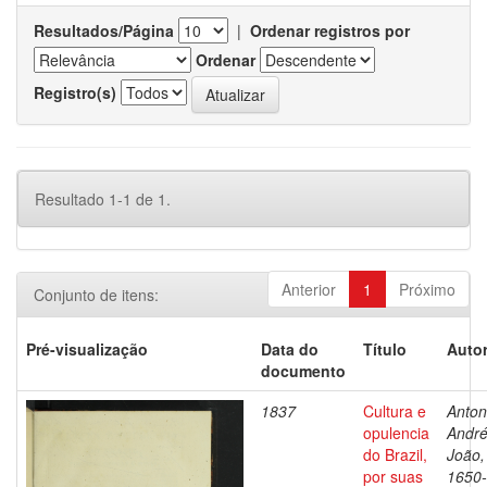
Resultados/Página
|
Ordenar registros por
Ordenar
Registro(s)
Resultado 1-1 de 1.
Anterior
1
Próximo
Conjunto de itens:
Pré-visualização
Data do
Título
Autor
documento
1837
Cultura e
Antoni
opulencia
Andr
do Brazil,
João,
por suas
1650-