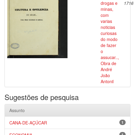
drogas e
1716
minas,
com
varias
noticias
curiosas
do modo
de fazer
o
assucar..,
Obra de
André
João
Antonil
Sugestões de pesquisa
Assunto
CANA-DE-AÇÚCAR
1
1