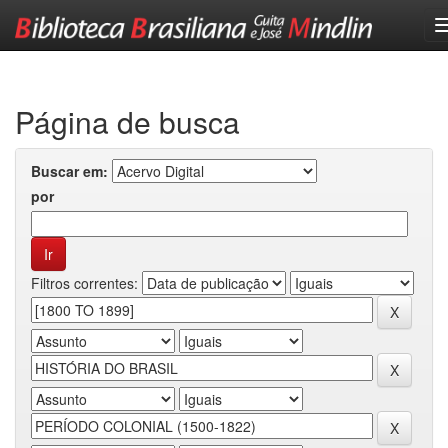
Skip
navigation
Página de busca
Buscar em:
por
Filtros correntes: