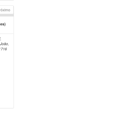
róximo
(es)
,
 João,
1716