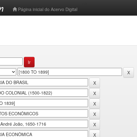
-->
Página inicial do Acervo Digital