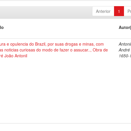
Anterior
1
P
lo
Autor
ura e opulencia do Brazil, por suas drogas e minas, com
Antonil
as noticias curiosas do modo de fazer o assucar.., Obra de
André
é João Antonil
1650-