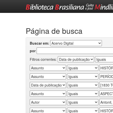
Skip
navigation
Página de busca
Buscar em:
por
Filtros correntes: