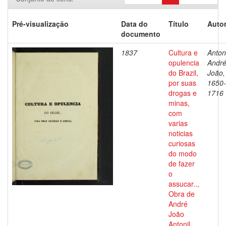
Pré-visualização
Data do
Título
Autor
documento
1837
Cultura e
Antoni
opulencia
Andr
do Brazil,
João,
por suas
1650-
drogas e
1716
minas,
com
varias
noticias
curiosas
do modo
de fazer
o
assucar..,
Obra de
André
João
Antonil