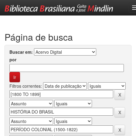
Skip
navigation
Página de busca
Buscar em:
por
Filtros correntes: