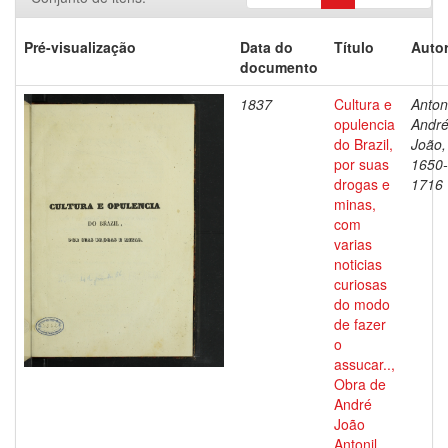
Pré-visualização
Data do
Título
Autor
documento
1837
Cultura e
Antoni
opulencia
Andr
do Brazil,
João,
por suas
1650-
drogas e
1716
minas,
com
varias
noticias
curiosas
do modo
de fazer
o
assucar..,
Obra de
André
João
Antonil