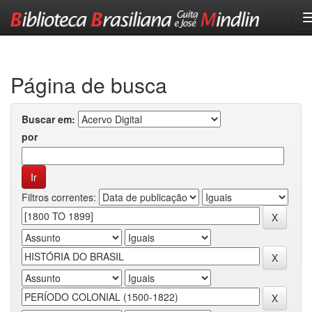
Skip
navigation
Página de busca
Buscar em:
por
Filtros correntes: