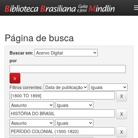
Skip
navigation
Página de busca
Buscar em:
por
Filtros correntes: