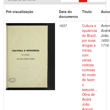
Pré-visualização
Data do
Título
Autor
documento
1837
Cultura e
Antoni
opulencia
Andr
do Brazil,
João,
por suas
1650-
drogas e
1716
minas,
com
varias
noticias
curiosas
do modo
de fazer
o
assucar..,
Obra de
André
João
Antonil