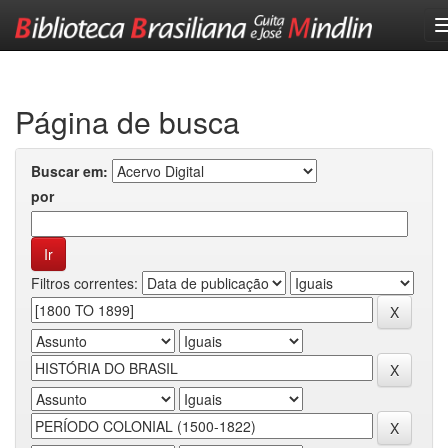
Skip
navigation
Página de busca
Buscar em:
por
Filtros correntes: