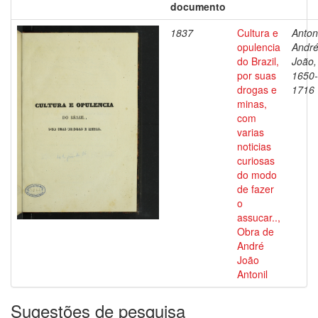
documento
1837
Cultura e
Antoni
opulencia
Andr
do Brazil,
João,
por suas
1650-
drogas e
1716
minas,
com
varias
noticias
curiosas
do modo
de fazer
o
assucar..,
Obra de
André
João
Antonil
Sugestões de pesquisa