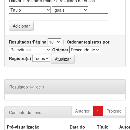
Utilizar filtros para refinar o resultado de busca.
Resultados/Página
|
Ordenar registros por
Ordenar
Registro(s)
Resultado 1-1 de 1.
Anterior
1
Próximo
Conjunto de itens:
Pré-visualização
Data do
Título
Autor