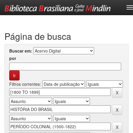
Skip
navigation
Página de busca
Buscar em:
por
Filtros correntes: