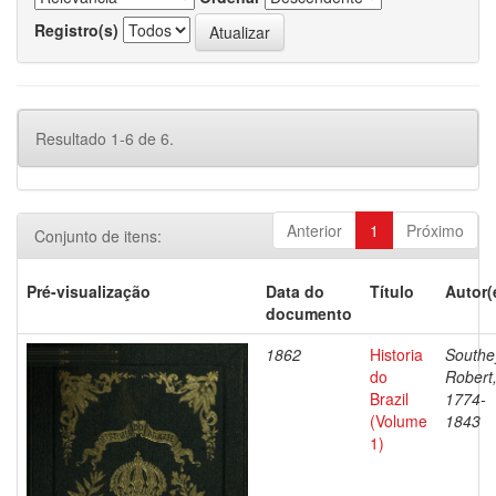
Registro(s)
Resultado 1-6 de 6.
Anterior
1
Próximo
Conjunto de itens:
Pré-visualização
Data do
Título
Autor(
documento
1862
Historia
Southe
do
Robert
Brazil
1774-
(Volume
1843
1)