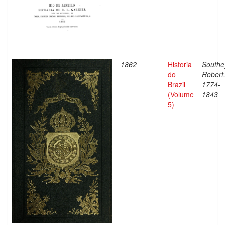
1862
Historia
Southe
do
Robert
Brazil
1774-
(Volume
1843
5)