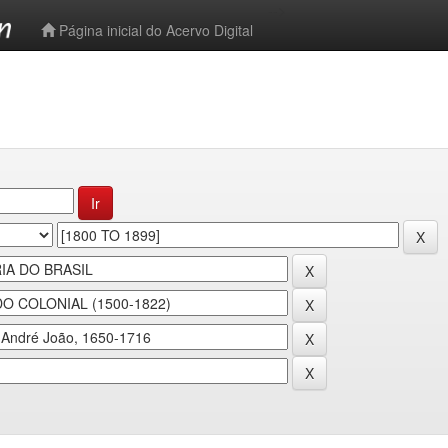
-->
Página inicial do Acervo Digital