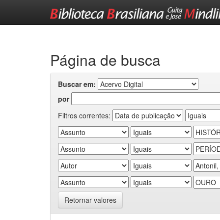
Skip
navigation
Página de busca
Buscar em:
por
Filtros correntes:
Retornar valores