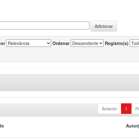
por
Ordenar
Registro(s)
Anterior
1
P
lo
Autor