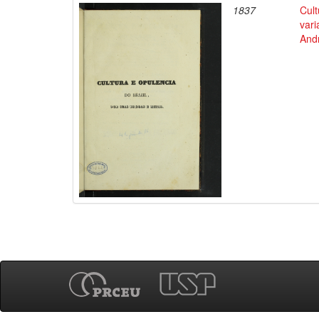
1837
Cult
vari
Andr