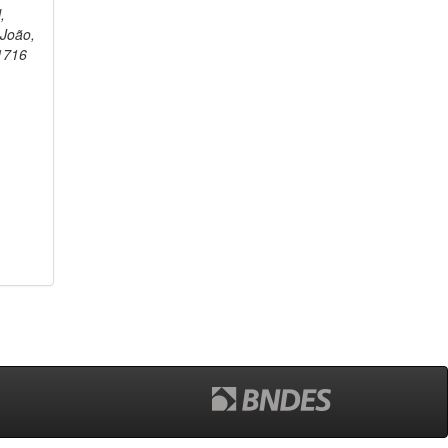
,
 João,
1716