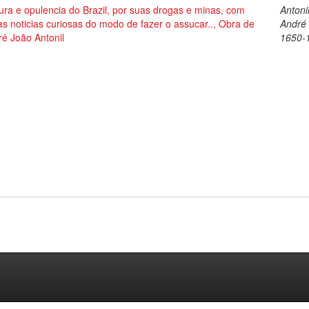
ura e opulencia do Brazil, por suas drogas e minas, com
Antonil
as noticias curiosas do modo de fazer o assucar.., Obra de
André
é João Antonil
1650-