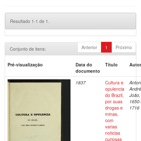
Resultado 1-1 de 1.
Anterior
1
Próximo
Conjunto de itens:
Pré-visualização
Data do
Título
Autor
documento
1837
Cultura e
Antoni
opulencia
Andr
do Brazil,
João,
por suas
1650-
drogas e
1716
minas,
com
varias
noticias
curiosas