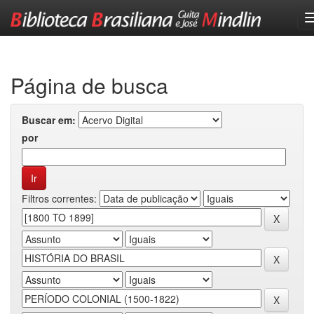
Skip
navigation
Página de busca
Buscar em:
por
Filtros correntes: