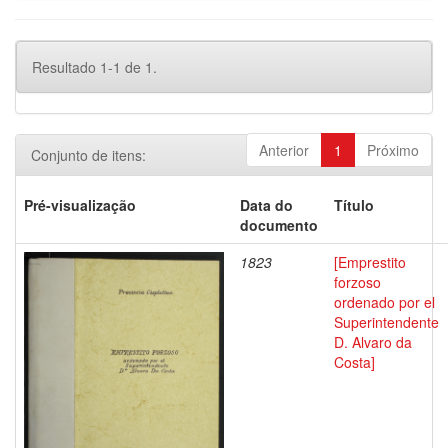
Resultado 1-1 de 1.
Anterior
1
Próximo
Conjunto de itens:
Pré-visualização
Data do
Título
documento
1823
[Emprestito
forzoso
ordenado por el
Superintendente
D. Alvaro da
Costa]