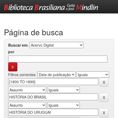
Skip
navigation
Página de busca
Buscar em:
por
Filtros correntes: