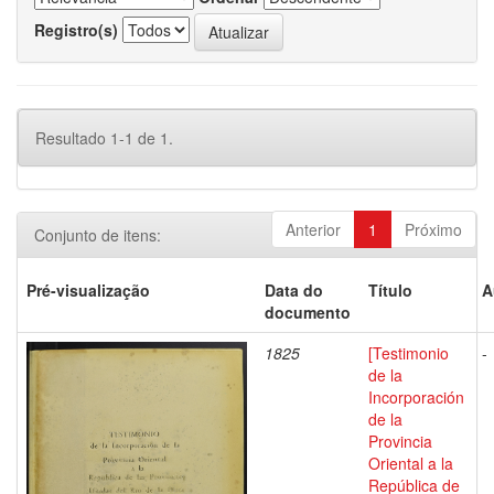
Registro(s)
Resultado 1-1 de 1.
Anterior
1
Próximo
Conjunto de itens:
Pré-visualização
Data do
Título
A
documento
1825
[Testimonio
-
de la
Incorporación
de la
Provincia
Oriental a la
República de