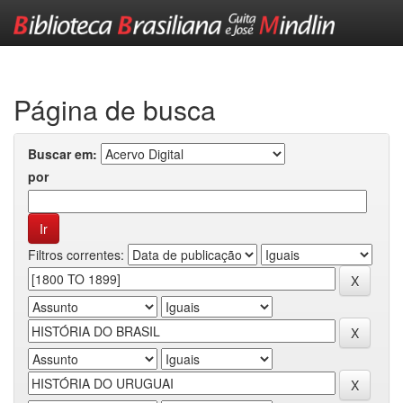
Skip
navigation
Página de busca
Buscar em:
por
Filtros correntes: