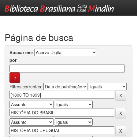
Skip
navigation
Página de busca
Buscar em:
por
Filtros correntes: