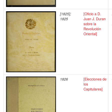
[1825];
[Oficio a D.
1825
Juan J. Duran
sobre la
Revolución
Oriental]
1826
[Elecciones de
los
Capitulares]