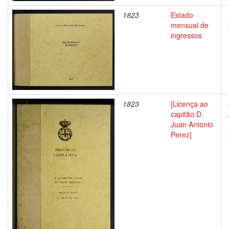
1823
Estado
mensual de
ingressos
1823
[Licença ao
capitão D.
Juan Antonio
Perez]