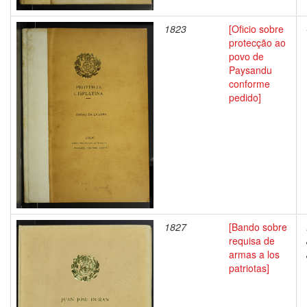
1823
[Oficio sobre
protecção ao
povo de
Paysandu
conforme
pedido]
1827
[Bando sobre
requisa de
armas a los
patriotas]