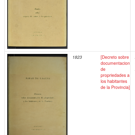
1823
[Decreto sobre
documentacion
de
propriedades a
los habitantes
de la Provincia]