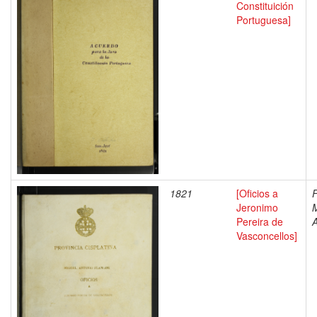
Constituición
Portuguesa]
1821
[Oficios a
F
Jeronimo
M
Pereira de
A
Vasconcellos]