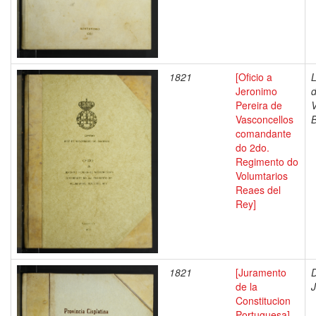
1821
[Oficio a
Jeronimo
Pereira de
V
Vasconcellos
B
comandante
do 2do.
Regimento do
Volumtarios
Reaes del
Rey]
1821
[Juramento
D
de la
Constitucion
Portuguesa]