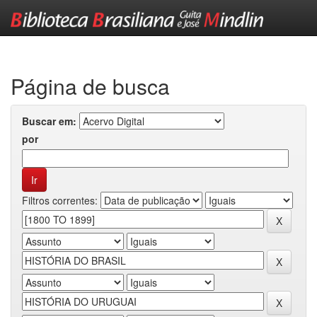
Skip
navigation
Página de busca
Buscar em:
por
Filtros correntes: