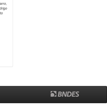
arro,
drigo
to