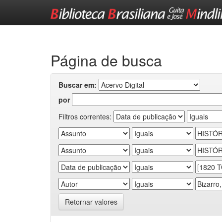
Skip
navigation
Página de busca
Buscar em:
por
Filtros correntes:
Retornar valores