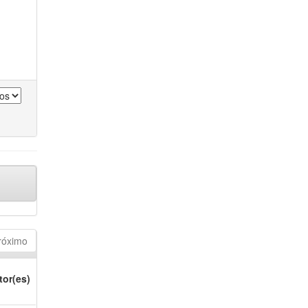
róximo
tor(es)