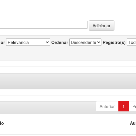
por
Ordenar
Registro(s)
Anterior
1
P
lo
Au