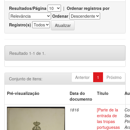
Resultados/Página
|
Ordenar registros por
Ordenar
Registro(s)
Resultado 1-1 de 1.
Anterior
1
Próximo
Conjunto de itens:
Pré-visualização
Data do
Título
Au
documento
1816
[Parte de la
Co
entrada de
Se
las tropas
Pi
portuguesas
Ar