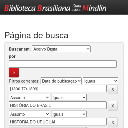
Skip
navigation
Página de busca
Buscar em:
por
Filtros correntes: