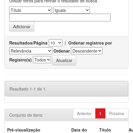
Utilizar filtros para refinar o resultado de busca.
Resultados/Página
|
Ordenar registros por
Ordenar
Registro(s)
Resultado 1-1 de 1.
Anterior
1
Próximo
Conjunto de itens:
Pré-visualização
Data do
Título
Au