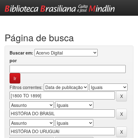
Skip
navigation
Página de busca
Buscar em:
por
Filtros correntes: