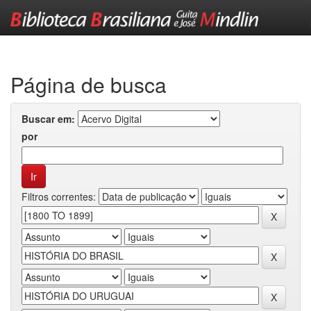
Skip
navigation
Página de busca
Buscar em:
por
Filtros correntes: