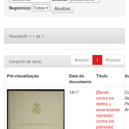
Registro(s)
Resultado 1-1 de 1.
Anterior
1
Próximo
Conjunto de itens:
Pré-visualização
Data do
Título
Au
documento
1817
[Bando
Co
contra los
Se
delitos y
Pi
amenazando
Ar
represión
contra los
patriotas]