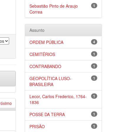
Sebastião Pinto de Araujo
1
Correa
Assunto
ORDEM PÚBLICA
4
CEMITÉRIOS
1
CONTRABANDO
1
GEOPOLÍTICA LUSO-
1
BRASILEIRA
Lecor, Carlos Frederico, 1764-
1
1836
róximo
POSSE DA TERRA
1
PRISÃO
1