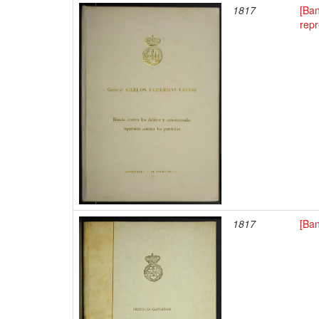
1817
[Ban
repr
1817
[Ban