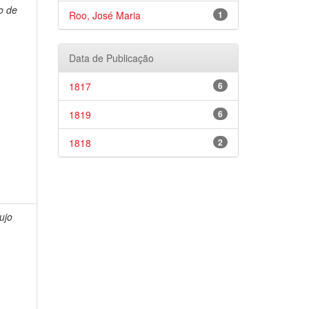
o de
Roo, José Maria
1
Data de Publicação
1817
6
1819
6
1818
2
ujo