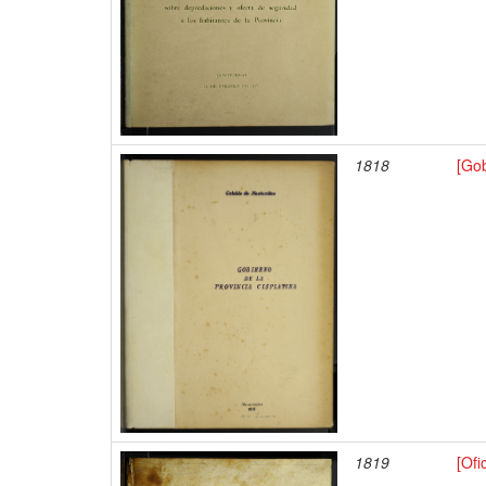
1818
[Gob
1819
[Ofi