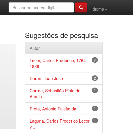
Idioma
Sugestões de pesquisa
Autor
Lecor, Carlos Frederico, 1764-
7
1836
Durán, Juan José
2
Correa, Sebastião Pinto de
1
Araujo
Frota, Antonio Falcão da
1
Laguna, Carlos Frederico Lecor,
1
v...