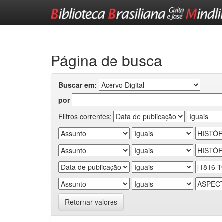
Skip
navigation
Página de busca
Buscar em:
por
Filtros correntes:
Retornar valores