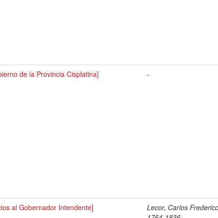
ierno de la Provincia Cisplatina]
-
cios al Gobernador Intendente]
Lecor, Carlos Frederico
1764-1836