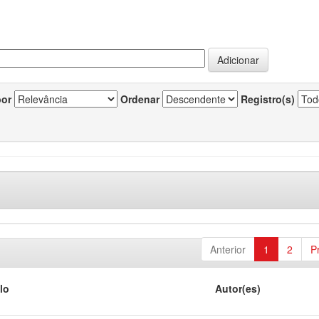
por
Ordenar
Registro(s)
Anterior
1
2
P
lo
Autor(es)