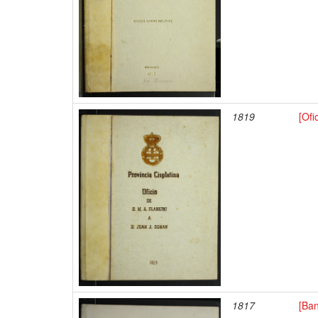
1819
[Ofi
1817
[Ban