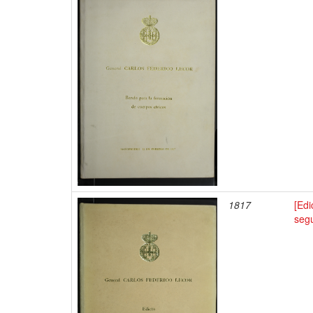
1817
[Edi
segu