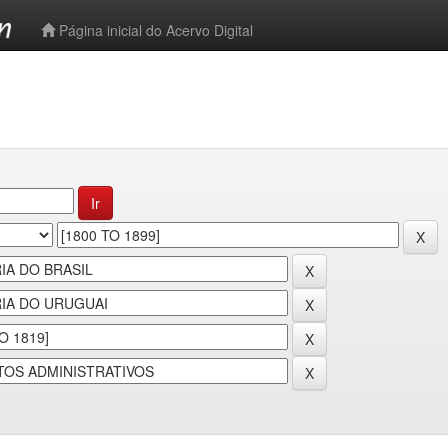
-->
Página inicial do Acervo Digital