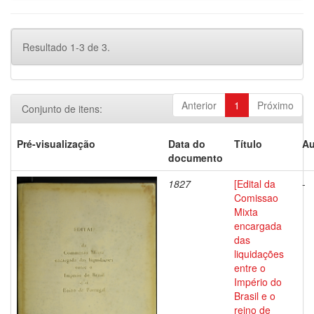
Resultado 1-3 de 3.
Anterior
1
Próximo
Conjunto de itens:
Pré-visualização
Data do
Título
Au
documento
1827
[Edital da
-
Comissao
Mixta
encargada
das
liquidações
entre o
Império do
Brasil e o
reino de