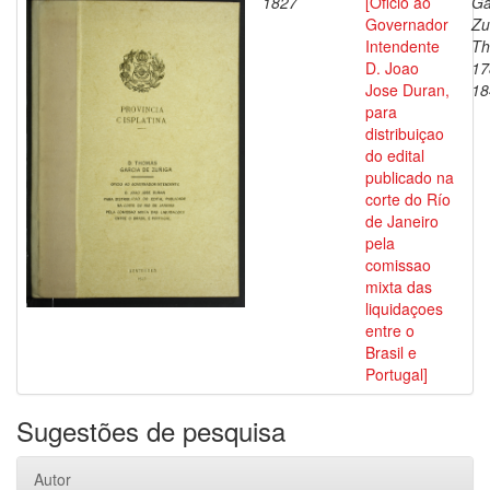
1827
[Oficio ao
Ga
Governador
Zu
Intendente
Th
D. Joao
17
Jose Duran,
18
para
distribuiçao
do edital
publicado na
corte do Río
de Janeiro
pela
comissao
mixta das
liquidaçoes
entre o
Brasil e
Portugal]
Sugestões de pesquisa
Autor