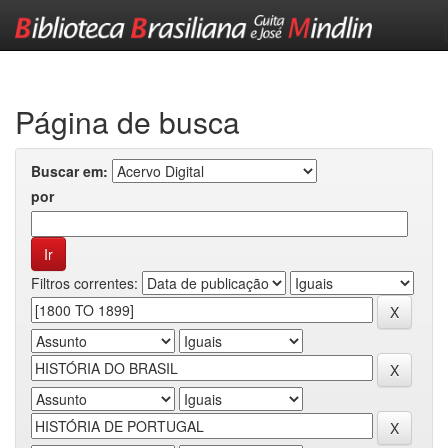
Skip
navigation
Página de busca
Buscar em:
por
Filtros correntes: