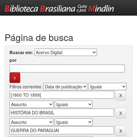
Skip
navigation
Página de busca
Buscar em:
por
Filtros correntes: