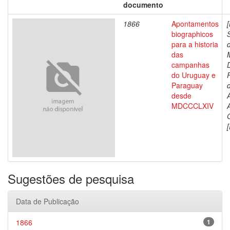
documento
1866
Apontamentos
biographicos
para a historia
das
campanhas
do Uruguay e
Paraguay
d
desde
MDCCCLXIV
[
Sugestões de pesquisa
Data de Publicação
1866
1