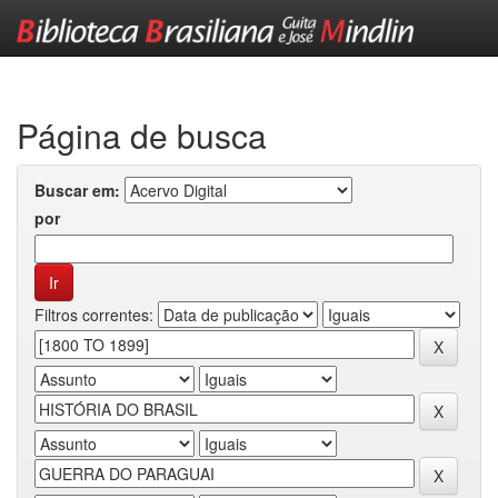
Skip
navigation
Página de busca
Buscar em:
por
Filtros correntes: