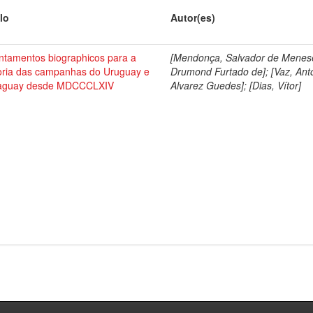
lo
Autor(es)
ntamentos biographicos para a
[Mendonça, Salvador de Menes
toria das campanhas do Uruguay e
Drumond Furtado de]; [Vaz, Ant
aguay desde MDCCCLXIV
Alvarez Guedes]; [Dias, Vítor]