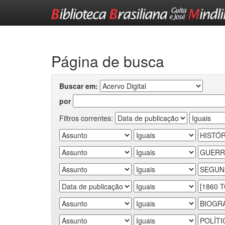
Skip
navigation
Página de busca
Buscar em:
por
Filtros correntes: