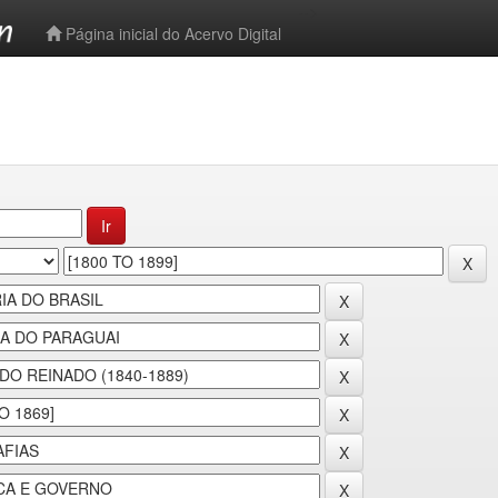
-->
Página inicial do Acervo Digital