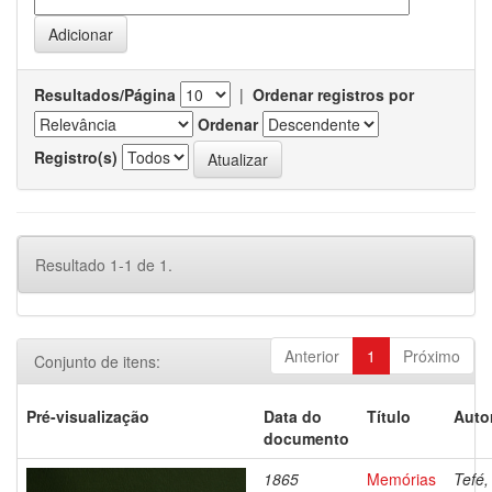
Resultados/Página
|
Ordenar registros por
Ordenar
Registro(s)
Resultado 1-1 de 1.
Anterior
1
Próximo
Conjunto de itens:
Pré-visualização
Data do
Título
Auto
documento
1865
Memórias
Tefé,