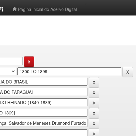
-->
Página inicial do Acervo Digital