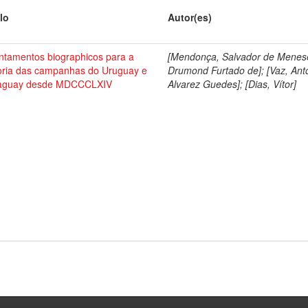
lo
Autor(es)
ntamentos biographicos para a
[Mendonça, Salvador de Menes
toria das campanhas do Uruguay e
Drumond Furtado de]; [Vaz, Ant
aguay desde MDCCCLXIV
Alvarez Guedes]; [Dias, Vítor]