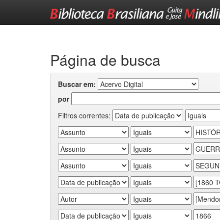
Skip
navigation
Página de busca
Buscar em:
por
Filtros correntes: