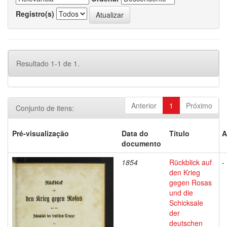
Registro(s)
Resultado 1-1 de 1.
Anterior
1
Próximo
Conjunto de itens:
Pré-visualização
Data do
Título
A
documento
1854
Rückblick auf
-
den Krieg
gegen Rosas
und die
Schicksale
der
deutschen