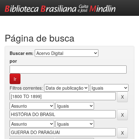
Skip
navigation
Página de busca
Buscar em:
por
Filtros correntes: