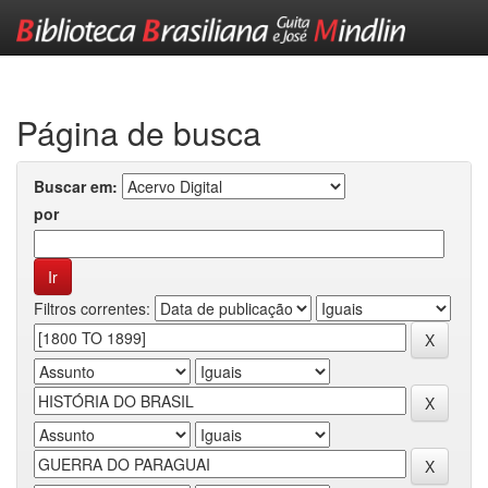
Skip
navigation
Página de busca
Buscar em:
por
Filtros correntes: