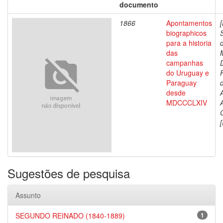
documento
1866
Apontamentos
biographicos
para a historia
das
campanhas
do Uruguay e
Paraguay
d
desde
MDCCCLXIV
[
Sugestões de pesquisa
Assunto
SEGUNDO REINADO (1840-1889)
1