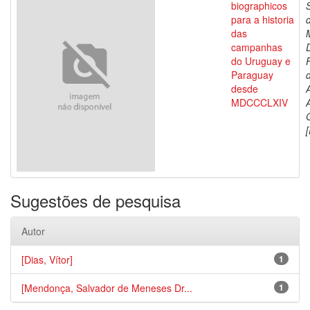
biographicos
para a historia
das
campanhas
do Uruguay e
Paraguay
d
desde
MDCCCLXIV
[
Sugestões de pesquisa
Autor
[Dias, Vítor]
1
[Mendonça, Salvador de Meneses Dr...
1