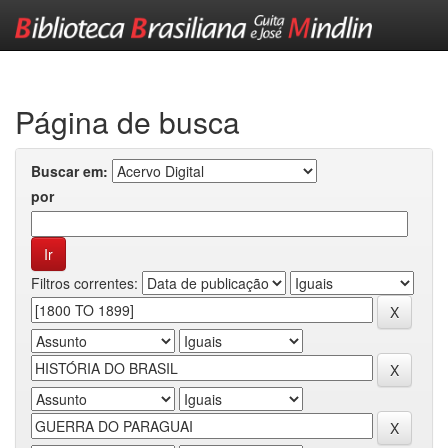
Skip
navigation
Página de busca
Buscar em:
por
Filtros correntes: